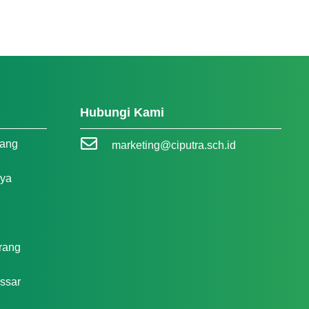
Hubungi Kami
rang
marketing@ciputra.sch.id
aya
rang
ssar