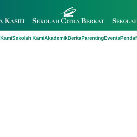
 Kami
Sekolah Kami
Akademik
Berita
Parenting
Events
Pendaf