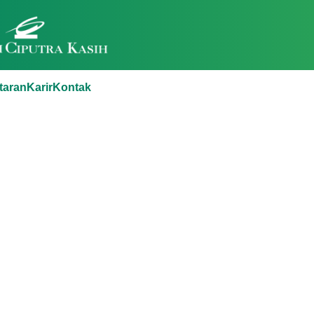
taran
Karir
Kontak