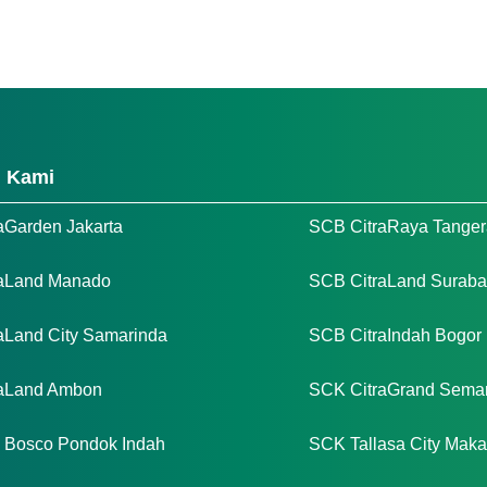
h Kami
aGarden Jakarta
SCB CitraRaya Tange
aLand Manado
SCB CitraLand Surab
aLand City Samarinda
SCB CitraIndah Bogor
raLand Ambon
SCK CitraGrand Sema
Bosco Pondok Indah
SCK Tallasa City Maka