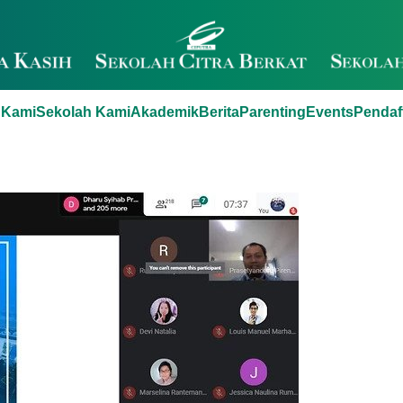
 Kami
Sekolah Kami
Akademik
Berita
Parenting
Events
Pendaf