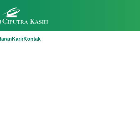
taran
Karir
Kontak