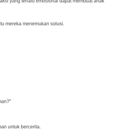
eaksi yang terlalu emosional dapat membuat anak
tu mereka menemukan solusi.
man?”
n untuk bercerita.