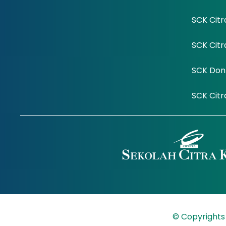
SCK Citr
SCK Cit
SCK Don
SCK Cit
© Copyrights 