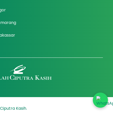
gor
Semarang
Makassar
Ciputra Kasih.