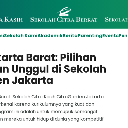
mi
Sekolah Kami
Akademik
Berita
Parenting
Events
Pen
arta Barat: Pilihan
an Unggul di Sekolah
en Jakarta
arat. Sekolah Citra Kasih CitraGarden Jakarta
erkenal karena kurikulumnya yang kuat dan
rogram ini adalah untuk memupuk semangat
 mereka untuk hidup di dunia yang kompetitif.