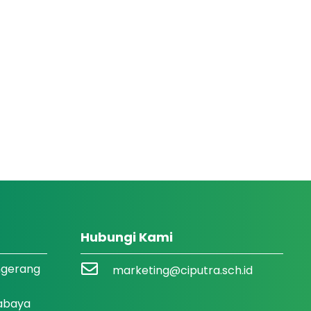
Hubungi Kami
ngerang
marketing@ciputra.sch.id
rabaya