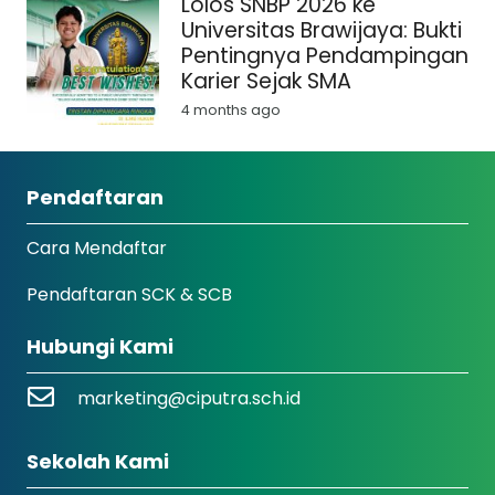
Lolos SNBP 2026 ke
Universitas Brawijaya: Bukti
Pentingnya Pendampingan
Karier Sejak SMA
4 months ago
Pendaftaran
Cara Mendaftar
Pendaftaran SCK & SCB
Hubungi Kami
marketing@ciputra.sch.id
Sekolah Kami