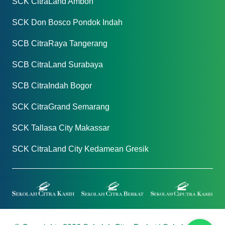
SCK CitraLand Ambon
SCK Don Bosco Pondok Indah
SCB CitraRaya Tangerang
SCB CitraLand Surabaya
SCB CitraIndah Bogor
SCK CitraGrand Semarang
SCK Tallasa City Makassar
SCK CitraLand City Kedamean Gresik