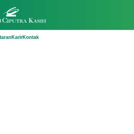
taran
Karir
Kontak