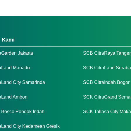
h Kami
aGarden Jakarta
SCB CitraRaya Tange
aLand Manado
SCB CitraLand Surab
aLand City Samarinda
SCB CitraIndah Bogor
raLand Ambon
SCK CitraGrand Sema
Bosco Pondok Indah
SCK Tallasa City Maka
aLand City Kedamean Gresik