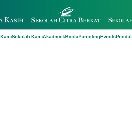
 Kami
Sekolah Kami
Akademik
Berita
Parenting
Events
Pendaf