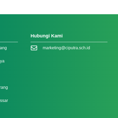
Hubungi Kami
rang
marketing@ciputra.sch.id
aya
rang
ssar